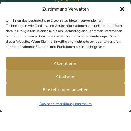
Zustimmung Verwalten
Um Ihnen das bestmögliche Erlebnis zu bieten, verwenden wir
Datenschutzerklärung
·
Impressum
·
Technologien wie Cookies, um Geräteinformationen zu speichern und/oder
darauf zuzugreifen. Wenn Sie diesen Technologien zustimmen, verarbeiten
Kontakt
·
FAQ
·
AGB
wir möglicherweise Daten wie das Surfverhalten oder eindeutige IDs auf
dieser Website. Wenn Sie Ihre Einwilligung nicht erteilen oder widerrufen,
können bestimmte Features und Funktionen beeinträchtigt sein.
Akzeptieren
Kumpfgasse 10 · 9020 Klagenfurt · 2.
Ablehnen
Stock rechts
+43 650 740 32 10
Einstellungen ansehen
info@zala-wonders.com
Datenschutzerklärung
Impressum