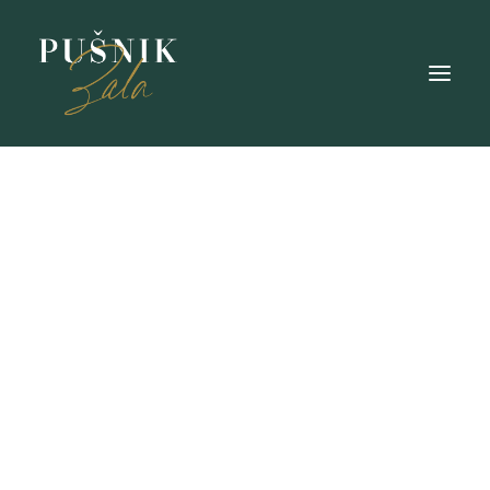
HOME
ÜBER MICH
HEBAMMENARBEIT
ONLINE BECOMING PARENTS KURS
PAAR-RETREAT
EMBODIED PRESENCE
KURSE & SHOP
KONTAKT
PODCAST
RAUM